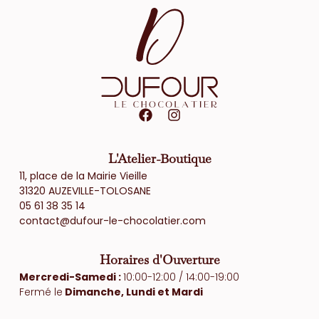
F
I
a
n
c
s
e
t
L'Atelier-Boutique
b
a
11, place de la Mairie Vieille
o
g
31320 AUZEVILLE-TOLOSANE
o
r
05 61 38 35 14
k
a
contact@dufour-le-chocolatier.com
m
Horaires d'Ouverture
Mercredi-Samedi :
10:00-12:00 / 14:00-19:00
Fermé le
Dimanche, Lundi et Mardi